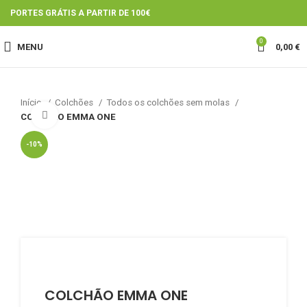
PORTES GRÁTIS A PARTIR DE 100€
0
MENU
0,00
€
Início
Colchões
Todos os colchões sem molas
Click to enlarge
COLCHÃO EMMA ONE
-10%
COLCHÃO EMMA ONE