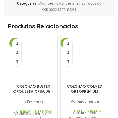
Categorias:
Colchões
,
Colchões Emma
,
Todos os
colchões sem molas
Produtos Relacionados
-50%
-20%
-1
COLCHÃO BULTEX
COLCHÃO COLMED
ORQUESTA CP15609 –
ORTOPREMIUM
DREAM COLLECTION –
50% DESCONTO
Por encomenda
Em stock
388,00
€
–
636,00
€
610,00
€
–
1.461,00
€
Estrutura de molas
A Bultex® proporciona uma