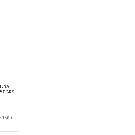
IENA
150GRS
e 150 +