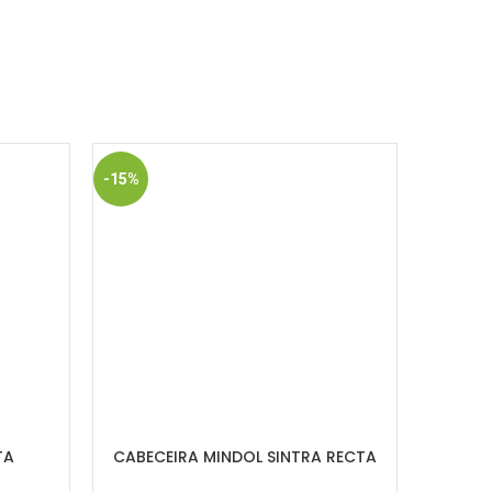
-15%
TA
CABECEIRA MINDOL SINTRA RECTA
CABE