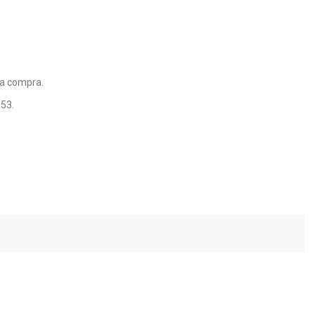
da compra.
053.