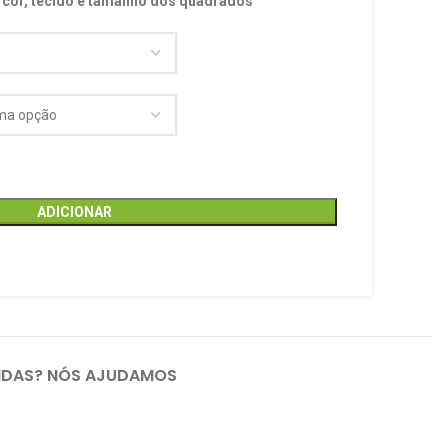
 cor, tecido e tamanho dos quadrados
ADICIONAR
IDAS? NÓS AJUDAMOS