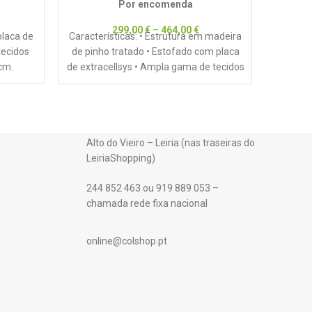
Por encomenda
299,00
€
–
464,00
€
placa de
Características: • Estrutura em madeira
Outr
tecidos
de pinho tratado • Estofado com placa
 cm.
de extracellsys • Ampla gama de tecidos
disponíveis
Alto do Vieiro – Leiria (nas traseiras do
LeiriaShopping)
244 852 463 ou 919 889 053 –
chamada rede fixa nacional
online@colshop.pt