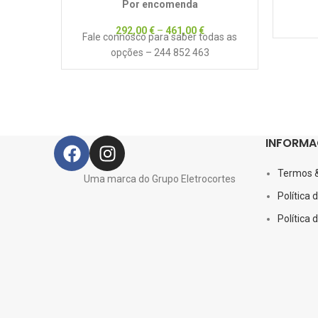
Por encomenda
292,00
€
–
461,00
€
Fale connosco para saber todas as
opções – 244 852 463
INFORMA
Termos 
Uma marca do Grupo Eletrocortes
Política 
Política 