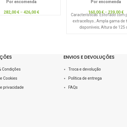
Por encomenda
Por encomenda
282,00
€
–
426,00
€
160,00
€
–
239,00
€
Características: Estofado com 
extracellsys ; Ampla gama de 
disponíveis; Altura de 125
ÇÕES
ENVIOS E DEVOLUÇÕES
& Condições
Troca e devolução
de Cookies
Política de entrega
de privacidade
FAQs