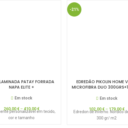
-21%
 LAMINADA PATAY FORRADA
EDREDÃO PIKOLIN HOME V
NAPA ELITE +
MICROFIBRA DUO 300GRS+
(N017244)
Em stock
Em stock
260,00
€
–
410,00
€
102,00
€
–
179,00
€
ente personalizável em tecido,
Edredon de Inverno. Nórdico d
cor e tamanho
300 gr/ m2