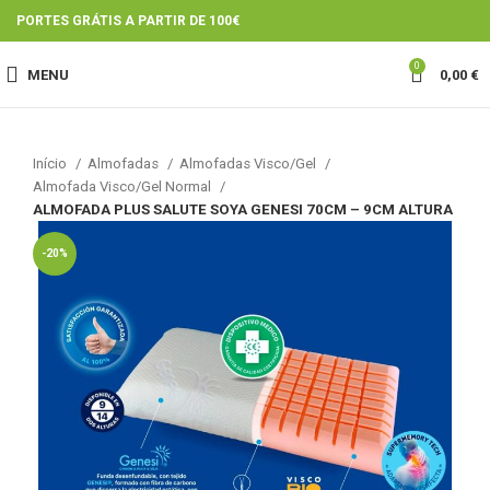
PORTES GRÁTIS A PARTIR DE 100€
0
MENU
0,00
€
Início
Almofadas
Almofadas Visco/Gel
Almofada Visco/Gel Normal
ALMOFADA PLUS SALUTE SOYA GENESI 70CM – 9CM ALTURA
-20%