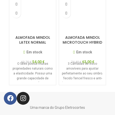
ALMOFADA MINDOL
ALMOFADA MINDOL
LATEX NORMAL
MICROTOUCH HYBRID
Em stock
Em stock
54,00
€
63,00
€
63,70
€
74,40
€
O látex possui muitas
3 Camadas de visco
O 
propriedades naturais como
amovíveis para ajustar
a elasticidade. Possui uma
perfeitamente ao seu ombro.
grande capacidade de
Tecido Tencel fresco e anti-
recuperação,
bacteriano. Capa exterior em
e
independentemente da
Tencel
pressão exercida, a
Uma marca do Grupo Eletrocortes