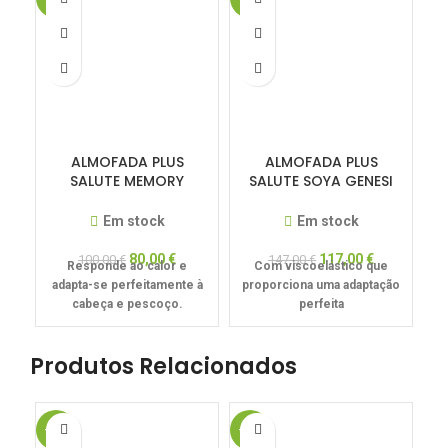
ALMOFADA PLUS
ALMOFADA PLUS
SALUTE MEMORY
SALUTE SOYA GENESI
MOORE – ALTURA
70CM – 14CM ALTURA
12CM
Em stock
Em stock
80,00
€
117,00
€
100,00
€
147,00
€
Responde ao calor e
Com viscoelástico que
adapta-se perfeitamente à
proporciona uma adaptação
cabeça e pescoço.
perfeita
Produtos Relacionados
-15%
-15%
-1