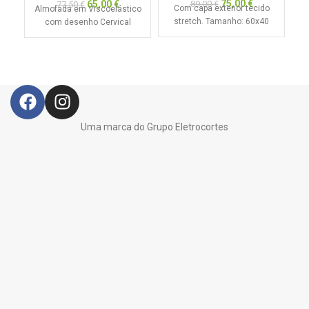
75,00
€
65,00
€
89,00
€
77,50
€
Com capa exterior tecido
Almofada em Viscoelástico
stretch. Tamanho: 60x40
com desenho Cervical
c
de
Uma marca do Grupo Eletrocortes