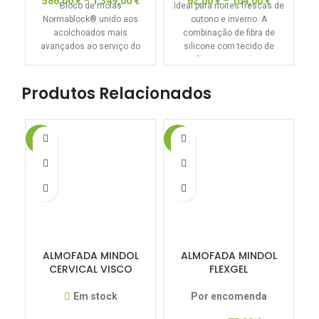
586,00
€
–
1.349,00
€
62,00
€
–
104,00
€
Po
Bloco de molas
Ideal para noites frescas de
e
Normablock® unido aos
outono e inverno. A
acolchoados mais
combinação de fibra de
i
avançados ao serviço do
silicone com tecido de
seu descanso e com Visco
microfibra com acabamento
Carbono®.
Produtos Relacionados
-16%
-16%
-1
ALMOFADA MINDOL
ALMOFADA MINDOL
CERVICAL VISCO
FLEXGEL
Em stock
Por encomenda