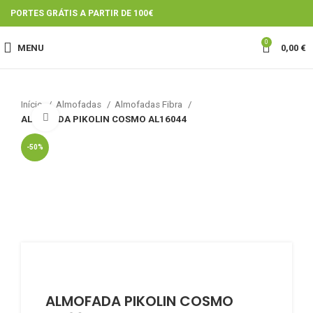
PORTES GRÁTIS A PARTIR DE 100€
0
MENU
0,00
€
Início
Almofadas
Almofadas Fibra
Click to enlarge
ALMOFADA PIKOLIN COSMO AL16044
-50%
ALMOFADA PIKOLIN COSMO