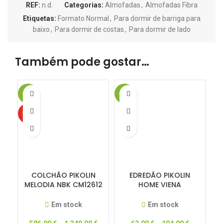
REF:
n.d.
Categorias:
Almofadas
,
Almofadas Fibra
Etiquetas:
Formato Normal
,
Para dormir de barriga para
baixo
,
Para dormir de costas
,
Para dormir de lado
Também pode gostar…
-50%
-21%
-1
HOT
COLCHÃO PIKOLIN
EDREDÃO PIKOLIN
MELODIA NBK CM12612
HOME VIENA
– DREAM COLLECTION
MICROFIBRA
– 50% DESCONTO
OUTONO/ INVERNO
Em stock
Em stock
300GRS (N017149)