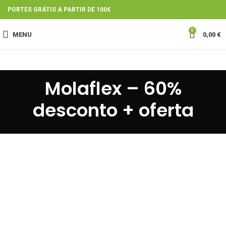
PORTES GRÁTIS A PARTIR DE 100€
0
MENU
0,00
€
Molaflex – 60%
desconto + oferta