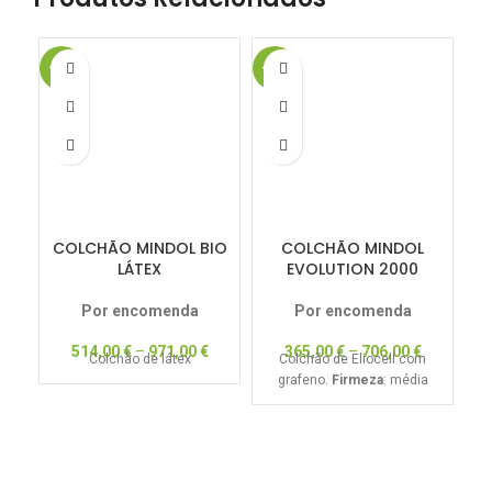
-15%
-15%
-1
COLCHÃO MINDOL BIO
COLCHÃO MINDOL
LÁTEX
EVOLUTION 2000
Por encomenda
Por encomenda
514,00
€
–
971,00
€
365,00
€
–
706,00
€
Colchão de látex
Colchão de Eliocell com
grafeno.
Firmeza
: média