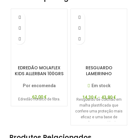
EDREDÃO MOLAFLEX
RESGUARDO
KIDS ALLERBAN 100GRS
LAMEIRINHO
120×100
IMPERMEÁVEL E
TRANSPIRÁVEL
Por encomenda
Em stock
62,00
€
14,30
€
–
43,80
€
Edredão nórdico de fibra.
Resguardo de colchão em
malha plastificada que
confere uma proteção mais
eficaz e uma base de
conforto inigualável.
Produtos Relacionados