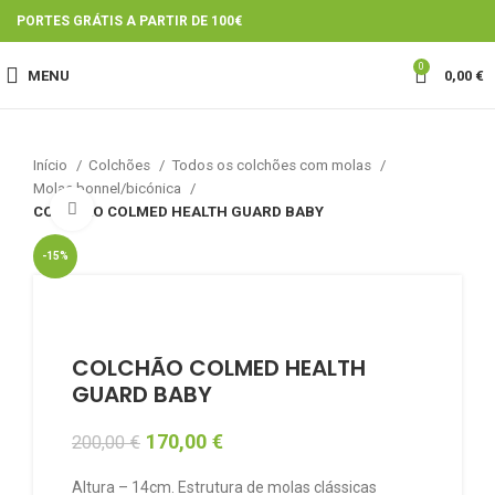
PORTES GRÁTIS A PARTIR DE 100€
0
MENU
0,00
€
Início
Colchões
Todos os colchões com molas
Molas bonnel/bicónica
Click to enlarge
COLCHÃO COLMED HEALTH GUARD BABY
-15%
COLCHÃO COLMED HEALTH
GUARD BABY
170,00
€
200,00
€
Altura – 14cm. Estrutura de molas clássicas