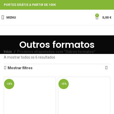
PORTES GRÁTIS A PARTIR DE 100€
0
MENU
0,00
€
Outros formatos
Início
Produtos etiquetados com “Outros formatos”
A mostrar todos os 6 resultados
Mostrar filtros
-16%
-15%