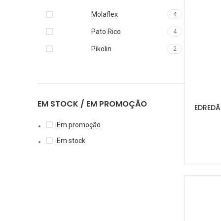
Molaflex
4
Pato Rico
4
Pikolin
2
EM STOCK / EM PROMOÇÃO
EDREDÃ
Em promoção
Em stock