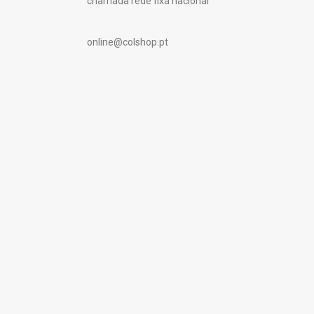
chamada rede fixa nacional
online@colshop.pt