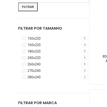
FILTRAR
FILTRAR POR TAMANHO
150x220
5
160x220
4
180x220
9
ED
240x220
9
260x240
9
270x240
3
280x240
2
FILTRAR POR MARCA