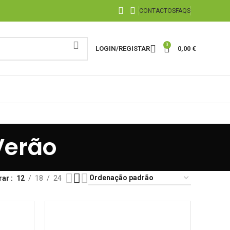
CONTACTOS
FAQS
0
LOGIN/REGISTAR
0,00
€
Verão
rar
12
18
24